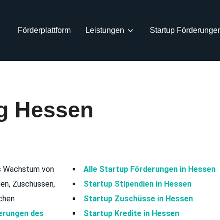
Förderplattform
Leistungen
Startup Förderunge
ng Hessen
as Wachstum von
Alle Startup Förderungen in Hessen
ien, Zuschüssen,
Startup Stipendien in Hessen
schen
Startup Zuschüsse in Hessen
erungen des
Startup Kredite in Hessen