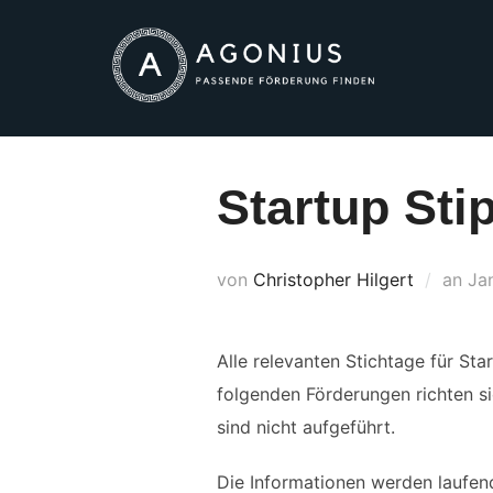
Zum
Inhalt
springen
Startup Sti
Ver
von
Christopher Hilgert
an
Ja
am
Alle relevanten Stichtage für St
folgenden Förderungen richten s
sind nicht aufgeführt.
Die Informationen werden laufend